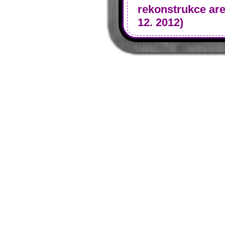
rekonstrukce are
12. 2012)
- Antikorozivní a
rekonstrukce
revitalizace lep
- nátěr DUOPRE
ÚHKT Praha (201
- Antibakteriál
Letiště Čáslav - 
- obnova epoxi
- chemické a ho
stříkání nátěru