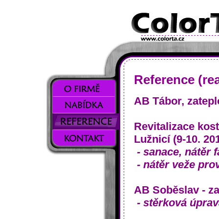
Reference (rea
AB Tábor, zatepl
Revitalizace kost
Lužnicí (9-10. 20
- sanace, nátěr 
- nátěr veže pro
AB Soběslav - za
- stěrková úpra